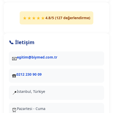
★★★★★
4.8
/5 (
127
değerlendirme)
📞 İletişim
egitim@biymed.com.tr
📧
0212 230 90 09
☎️
İstanbul, Türkiye
📍
Pazartesi - Cuma
⏰