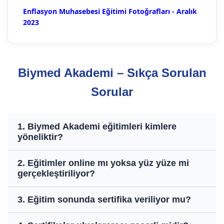
Enflasyon Muhasebesi Eğitimi Fotoğrafları - Aralık
2023
Biymed Akademi – Sıkça Sorulan
Sorular
1. Biymed Akademi eğitimleri kimlere
yöneliktir?
2. Eğitimler online mı yoksa yüz yüze mi
gerçekleştiriliyor?
3. Eğitim sonunda sertifika veriliyor mu?