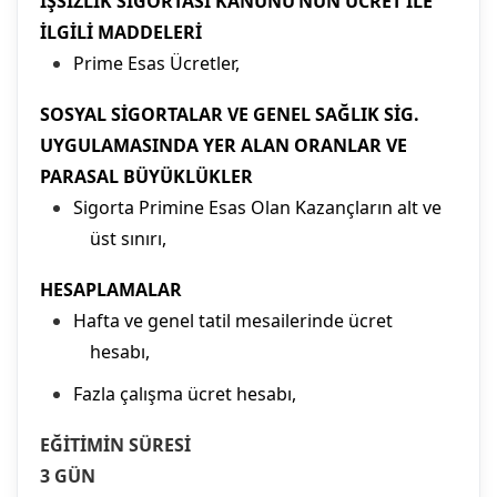
İŞSİZLİK SİGORTASI KANUNU’NUN ÜCRET İLE
İLGİLİ MADDELERİ
Prime Esas Ücretler,
SOSYAL SİGORTALAR VE GENEL SAĞLIK SİG.
UYGULAMASINDA YER ALAN ORANLAR VE
PARASAL BÜYÜKLÜKLER
Sigorta Primine Esas Olan Kazançların alt ve
üst sınırı,
HESAPLAMALAR
Hafta ve genel tatil mesailerinde ücret
hesabı,
Fazla çalışma ücret hesabı,
EĞİTİMİN SÜRESİ
3 GÜN