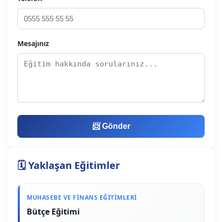
Mesajınız
📨 Gönder
🗓️ Yaklaşan Eğitimler
MUHASEBE VE FINANS EĞITIMLERI
Bütçe Eğitimi