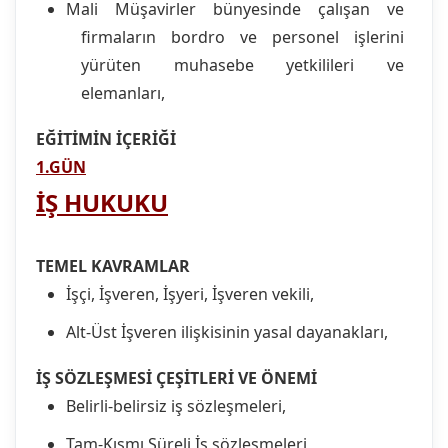
Mali Müşavirler bünyesinde çalışan ve
firmaların bordro ve personel işlerini
yürüten muhasebe yetkilileri ve
elemanları,
EĞİTİMİN İÇERİĞİ
1.GÜN
İŞ HUKUKU
TEMEL KAVRAMLAR
İşçi, İşveren, İşyeri, İşveren vekili,
Alt-Üst İşveren ilişkisinin yasal dayanakları,
İŞ SÖZLEŞMESİ ÇEŞİTLERİ VE ÖNEMİ
Belirli-belirsiz iş sözleşmeleri,
Tam-Kısmı Süreli İş sözleşmeleri