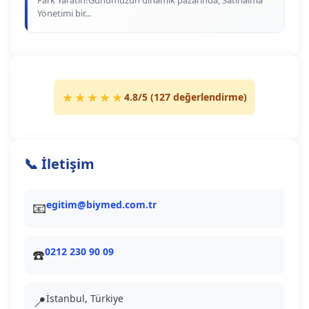
Fark Yaratın!Günümüzün dinamik pazarında, Satınalma
Yönetimi bir...
★★★★★
4.8
/5 (
127
değerlendirme)
📞 İletişim
egitim@biymed.com.tr
📧
0212 230 90 09
☎️
İstanbul, Türkiye
📍